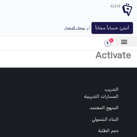
خطي
قافلة
لى
لمحتوى
أنشئ حساباً مجاناً
أو
سجل الدخول
Activate
التدريب
المسارات التدريبية
المنهج المعتمد
البناء الشمولي
دعم الطلبة